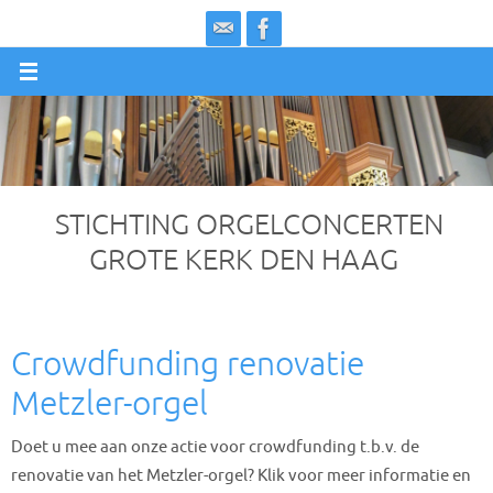
Ga
naar
de
inhoud
STICHTING ORGELCONCERTEN
GROTE KERK DEN HAAG
Crowdfunding renovatie
Metzler-orgel
Doet u mee aan onze actie voor crowdfunding t.b.v. de
renovatie van het Metzler-orgel? Klik voor meer informatie en